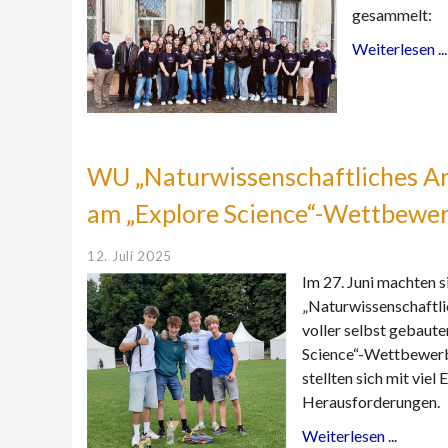
gesammelt:
Weiterlesen ...
WU „Naturwissenschaftliches A
am „Explore Science“-Wettbewer
12. Juli 2025
Im 27. Juni machten s
„Naturwissenschaftli
voller selbst gebaut
Science“-Wettbewerb
stellten sich mit vie
Herausforderungen.
Weiterlesen ...