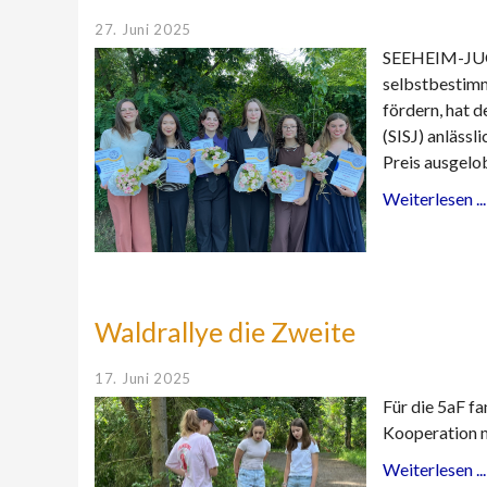
27. Juni 2025
SEEHEIM-JUGE
selbstbestimm
fördern, hat 
(SISJ) anläss
Preis ausgelo
Weiterlesen ...
Waldrallye die Zweite
17. Juni 2025
Für die 5aF fa
Kooperation 
Weiterlesen ...