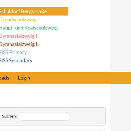
Schuldorf Bergstraße
Grundschulzweig
Haupt- und Realschulzweig
Gymnasialzweig I
Gymnasialzweig II
SISS Primary
SISS Secondary
oads
Login
Suchen: