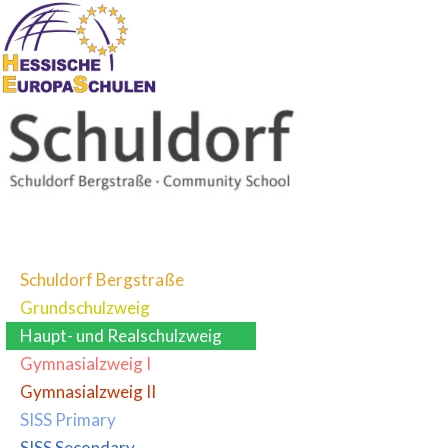
Schuldorf Bergstraße
Grundschulzweig
Haupt- und Realschulzweig
Gymnasialzweig I
Gymnasialzweig II
SISS Primary
SISS Secondary