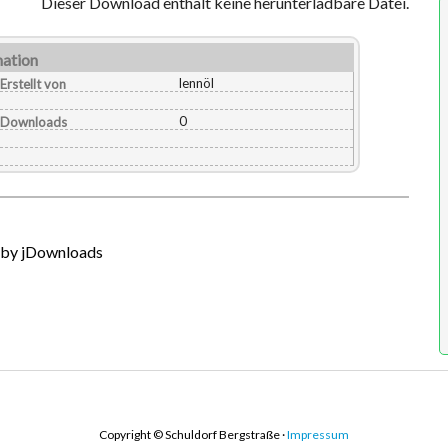
Dieser Download enthält keine herunterladbare Datei.
mation
lennöl
Erstellt von
0
Downloads
by jDownloads
Copyright © Schuldorf Bergstraße ·
Impressum