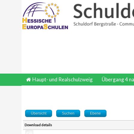
Haupt- und Realschulzweig
Übergang 4 na
Übersicht
Suchen
Ebene
Download details