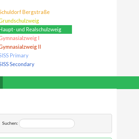
Schuldorf Bergstraße
Grundschulzweig
Haupt- und Realschulzweig
Gymnasialzweig I
Gymnasialzweig II
SISS Primary
SISS Secondary
Suchen: