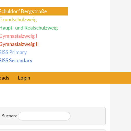
Schuldorf Bergstraße
Grundschulzweig
Haupt- und Realschulzweig
Gymnasialzweig I
Gymnasialzweig II
SISS Primary
SISS Secondary
oads
Login
Suchen: